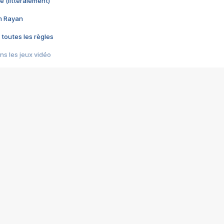
e (littéralement)
im Rayan
 toutes les règles
s les jeux vidéo
us choquant de Rockstar ? - Le scandale BULLY
e plus moche de Steam
du RÊVE tourne au CAUCHEMAR
pendant 8 heures
it… à tort
umiliés par un jeu vidéo
ire - Final Fantasy 8
ti un empire - Age of Empires
story DOFUS