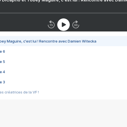
bey Maguire, c'est lui ! Rencontre avec Damien Witecka
e 6
e 5
e 4
e 3
s créatrices de la VF !
e 2
e 1
e Mektoub My Love arrive enfin ! Rencontre avec Shaïn Boumedine et Sal