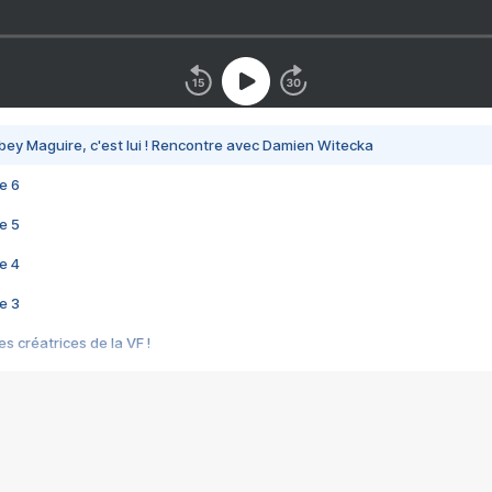
bey Maguire, c'est lui ! Rencontre avec Damien Witecka
e 6
e 5
e 4
e 3
s créatrices de la VF !
e 2
e 1
e Mektoub My Love arrive enfin ! Rencontre avec Shaïn Boumedine et Sal