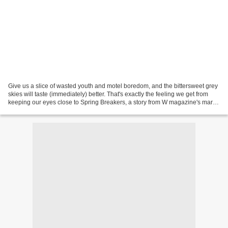
Give us a slice of wasted youth and motel boredom, and the bittersweet grey
skies will taste (immediately) better. That's exactly the feeling we get from
keeping our eyes close to Spring Breakers, a story from W magazine's march
issue. No need for groundbreaking...