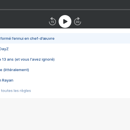
nsformé l’ennui en chef-d’œuvre
 DayZ
 a 13 ans (et vous l'avez ignoré)
e (littéralement)
im Rayan
 toutes les règles
s les jeux vidéo
us choquant de Rockstar ? - Le scandale BULLY
e plus moche de Steam