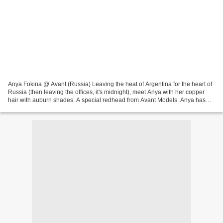
Anya Fokina @ Avant (Russia) Leaving the heat of Argentina for the heart of
Russia (then leaving the offices, it's midnight), meet Anya with her copper
hair with auburn shades. A special redhead from Avant Models. Anya has
this very precious, peculiar,...