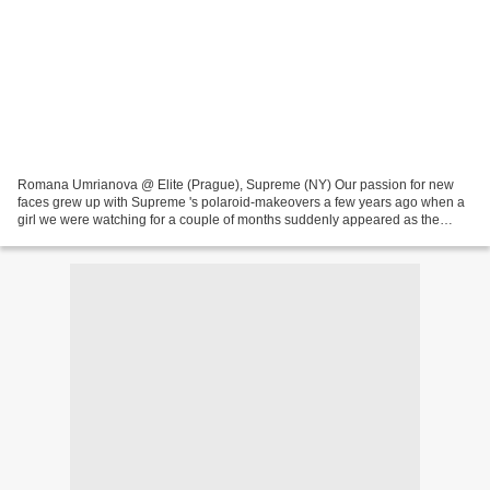
Romana Umrianova @ Elite (Prague), Supreme (NY) Our passion for new
faces grew up with Supreme 's polaroid-makeovers a few years ago when a
girl we were watching for a couple of months suddenly appeared as the
newest member of the coveted board in NY...