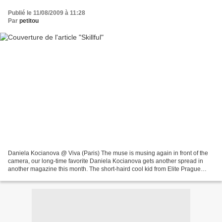
Publié le 11/08/2009 à 11:28
Par
petitou
Daniela Kocianova @ Viva (Paris) The muse is musing again in front of the
camera, our long-time favorite Daniela Kocianova gets another spread in
another magazine this month. The short-haird cool kid from Elite Prague
shows her unique savoir-faire in...