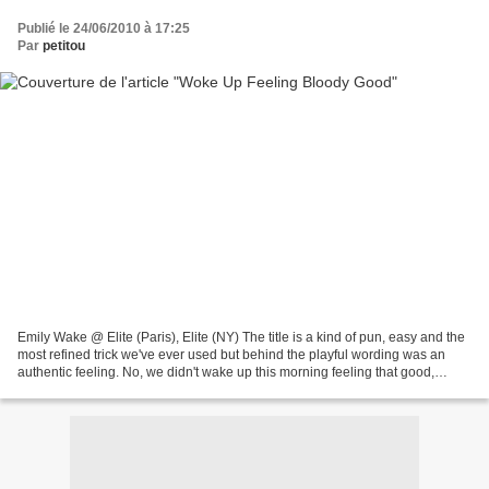
Publié le 24/06/2010 à 17:25
Par
petitou
Emily Wake @ Elite (Paris), Elite (NY) The title is a kind of pun, easy and the
most refined trick we've ever used but behind the playful wording was an
authentic feeling. No, we didn't wake up this morning feeling that good,
rather tired if you ask and...