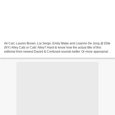
Ali Carr, Lauren Brown, Lia Serge, Emily Wake and Lisanne De Jong @ Elite
(NY) Alley Cats or Cats' Alley? Hard to know how the actual title of this
editorial from newest Dazed & Confused sounds better. Or more appropriate.
What is the most important detail:...