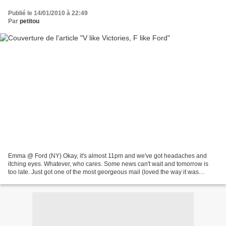
Publié le 14/01/2010 à 22:49
Par
petitou
Emma @ Ford (NY) Okay, it's almost 11pm and we've got headaches and
itching eyes. Whatever, who cares. Some news can't wait and tomorrow is
too late. Just got one of the most georgeous mail (loved the way it was
written too) with one of the most promising...