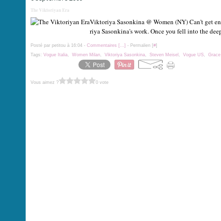
The Viktoriyan Era
Viktoriya Sasonkina @ Women (NY) Can't get enoug
riya Sasonkina's work. Once you fell into the deep 
Posté par petitou à 16:04 -
Commentaires [
…
]
- Permalien [
#
]
Tags:
Vogue Italia
,
Women Milan
,
Viktoriya Sasonkina
,
Steven Meisel
,
Vogue US
,
Grace
Vous aimez ?
0 vote