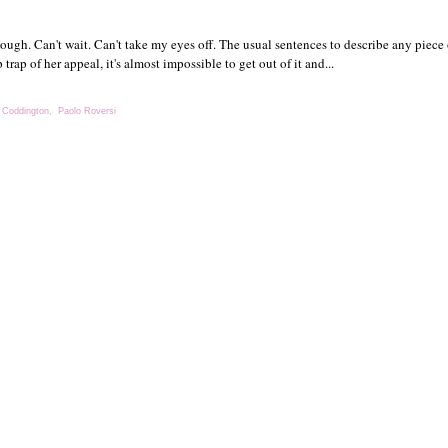
h. Can't wait. Can't take my eyes off. The usual sentences to describe any piece 
trap of her appeal, it's almost impossible to get out of it and...
 Coddington
,
Paolo Roversi