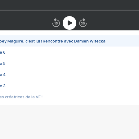
bey Maguire, c'est lui ! Rencontre avec Damien Witecka
e 6
e 5
e 4
e 3
s créatrices de la VF !
e 2
e 1
e Mektoub My Love arrive enfin ! Rencontre avec Shaïn Boumedine et Sal