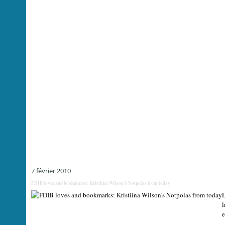
7 février 2010
FDIB loves and bookmarks: Kristiina Wilson's Notpolas from today
L
l
e