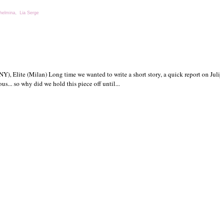
helmina
,
Lia Serge
NY), Elite (Milan) Long time we wanted to write a short story, a quick report on Juli
us... so why did we hold this piece off until...