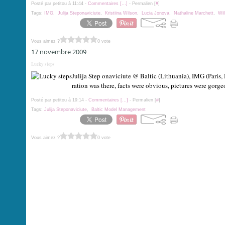
Posté par petitou à 11:44 -
Commentaires [
…
]
- Permalien [
#
]
Tags:
IMG
,
Julija Steponaviciute
,
Kristiina Wilson
,
Lucia Jonova
,
Nathaline Marchett
,
Wil
Vous aimez ?
0 vote
17 novembre 2009
Lucky steps
Julija Step onaviciute @ Baltic (Lithuania), IMG (Paris, 
ration was there, facts were obvious, pictures were gorgeo
Posté par petitou à 19:14 -
Commentaires [
…
]
- Permalien [
#
]
Tags:
Julija Steponaviciute
,
Baltic Model Management
Vous aimez ?
0 vote