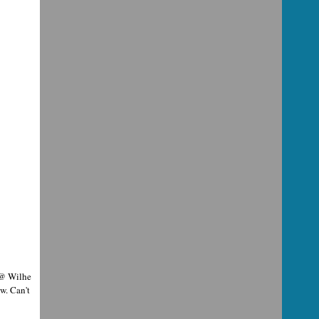
 @ Wilhe
w. Can't