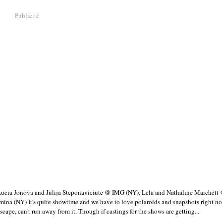
Publicité
ucia Jonova and Julija Steponaviciute @ IMG (NY), Lela and Nathaline Marchett
mina (NY) It's quite showtime and we have to love polaroids and snapshots right no
scape, can't run away from it. Though if castings for the shows are getting...