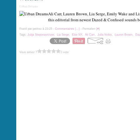
Urban Dreams
Ali Carr, Lauren Brown, Lia Serge, Emily Wake and Lis
this editorial from newest Dazed & Confused sounds bet
Posté par petitou à 23:25 -
Commentaires [
…
]
- Permalien [
#
]
Tags:
Julija Steponaviciute
,
Lia Serge
,
Elite NY
,
Ali Carr
,
Julia Nobis
,
Lauren Brown
,
Daz
Vous aimez ?
0 vote