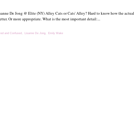
anne De Jong @ Elite (NY) Alley Cats or Cats' Alley? Hard to know how the actual 
ter. Or more appropriate. What is the most important detail:...
ed and Confused
,
Lisanne De Jong
,
Emily Wake