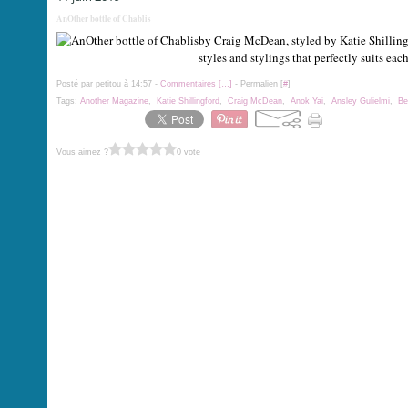
AnOther bottle of Chablis
by Craig McDean, styled by Katie Shilling
styles and stylings that perfectly suits eac
Posté par petitou à 14:57 -
Commentaires [
…
]
- Permalien [
#
]
Tags:
Another Magazine
,
Katie Shillingford
,
Craig McDean
,
Anok Yai
,
Ansley Gulielmi
,
Be
Vous aimez ?
0 vote