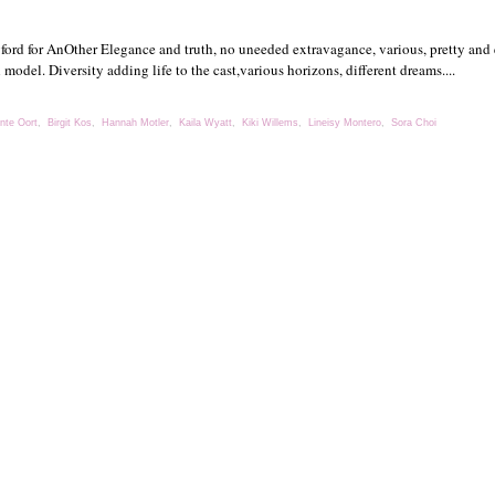
ford for AnOther Elegance and truth, no uneeded extravagance, various, pretty and 
h model. Diversity adding life to the cast,various horizons, different dreams....
nte Oort
,
Birgit Kos
,
Hannah Motler
,
Kaila Wyatt
,
Kiki Willems
,
Lineisy Montero
,
Sora Choi