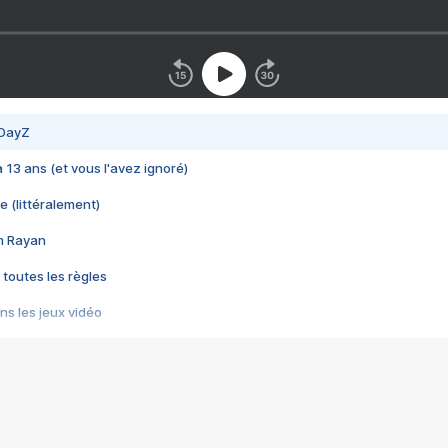
 DayZ
 a 13 ans (et vous l'avez ignoré)
e (littéralement)
im Rayan
 toutes les règles
s les jeux vidéo
us choquant de Rockstar ? - Le scandale BULLY
e plus moche de Steam
du RÊVE tourne au CAUCHEMAR