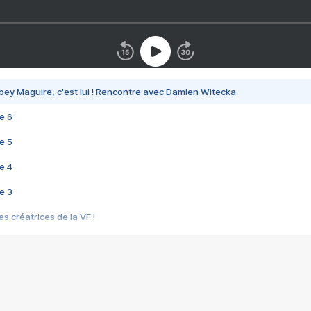
bey Maguire, c'est lui ! Rencontre avec Damien Witecka
e 6
e 5
e 4
e 3
s créatrices de la VF !
e 2
e 1
e Mektoub My Love arrive enfin ! Rencontre avec Shaïn Boumedine et Sal