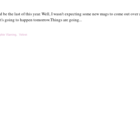
uld be the last of this year. Well, I wasn't expecting some new mags to come out over
t's going to happen tomorrow.Things are going...
phie Vlaming
,
Velvet