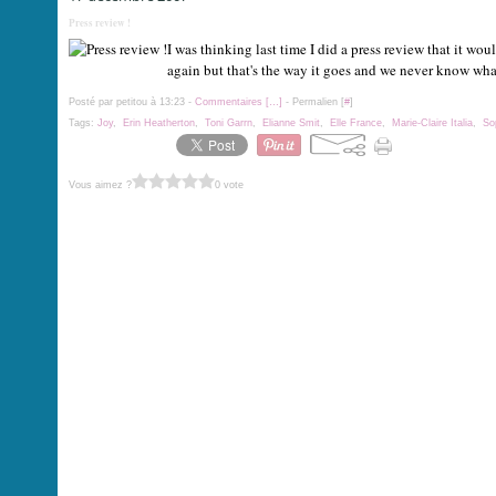
Press review !
I was thinking last time I did a press review that it wo
again but that's the way it goes and we never know wha
Posté par petitou à 13:23 -
Commentaires [
…
]
- Permalien [
#
]
Tags:
Joy
,
Erin Heatherton
,
Toni Garrn
,
Elianne Smit
,
Elle France
,
Marie-Claire Italia
,
So
Vous aimez ?
0 vote