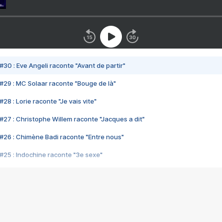
#30 : Eve Angeli raconte "Avant de partir"
#29 : MC Solaar raconte "Bouge de là"
28 : Lorie raconte "Je vais vite"
#27 : Christophe Willem raconte "Jacques a dit"
#26 : Chimène Badi raconte "Entre nous"
#25 : Indochine raconte "3e sexe"
#24 : Zaho raconte "C'est chelou"
#23 : Patrick Bruel raconte "Au café des délices"
#22 : Kyo raconte "Le chemin"