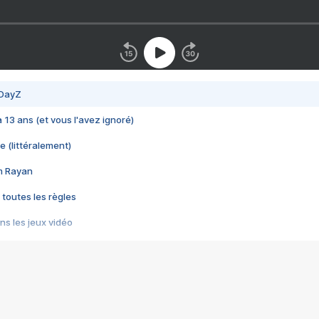
 DayZ
 a 13 ans (et vous l'avez ignoré)
e (littéralement)
im Rayan
 toutes les règles
s les jeux vidéo
us choquant de Rockstar ? - Le scandale BULLY
e plus moche de Steam
du RÊVE tourne au CAUCHEMAR