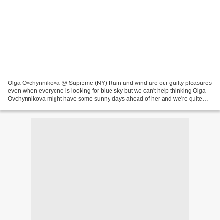
Olga Ovchynnikova @ Supreme (NY) Rain and wind are our guilty pleasures
even when everyone is looking for blue sky but we can't help thinking Olga
Ovchynnikova might have some sunny days ahead of her and we're quite
pleased with this idea. Not intending...