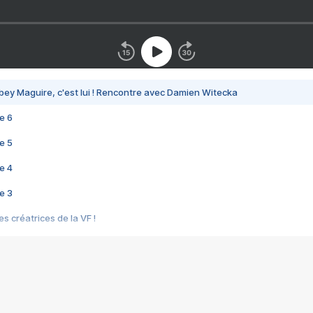
bey Maguire, c'est lui ! Rencontre avec Damien Witecka
e 6
e 5
e 4
e 3
s créatrices de la VF !
e 2
e 1
e Mektoub My Love arrive enfin ! Rencontre avec Shaïn Boumedine et Sal