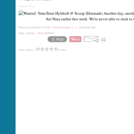
Wanted: Trine
Trine Hyldtoft @ Scoop (Denmark) Another day, another 
fter Nina earlier this week. We're never able to stick t
Posté par petitou à 16:56 -
Commentaires [
…
]
- Permalien [
#
]
Tags:
Scoop
,
Trine Hyldtoft
Vous aimez ?
0 vote