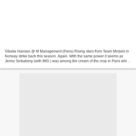
Vibeke Hansen @ M Management (Paris) Rising stars from Team Models in
Norway strike back this season. Again. With the same power it seems as
Jenny Sinkaberg (with IMG ) was among the cream of the crop in Paris while
Vibeke Hansen is making her marks on...