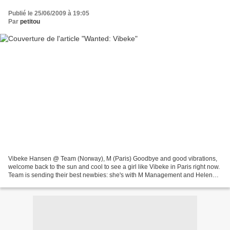
Publié le 25/06/2009 à 19:05
Par
petitou
Vibeke Hansen @ Team (Norway), M (Paris) Goodbye and good vibrations,
welcome back to the sun and cool to see a girl like Vibeke in Paris right now.
Team is sending their best newbies: she's with M Management and Helene
Soerem joined Elite. Norway's latest...