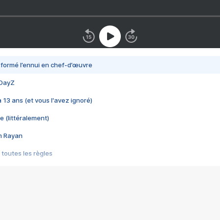
nsformé l’ennui en chef-d’œuvre
 DayZ
 a 13 ans (et vous l'avez ignoré)
e (littéralement)
im Rayan
 toutes les règles
s les jeux vidéo
us choquant de Rockstar ? - Le scandale BULLY
e plus moche de Steam