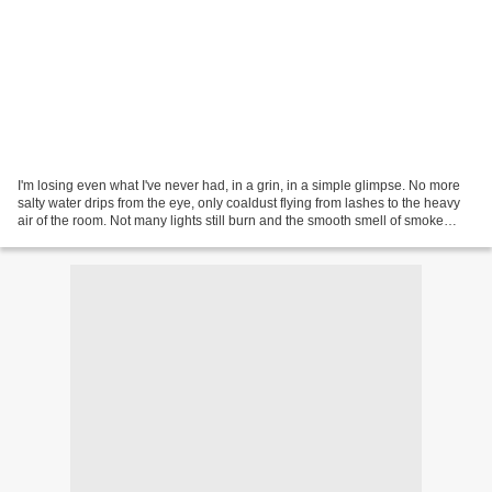
I'm losing even what I've never had, in a grin, in a simple glimpse. No more
salty water drips from the eye, only coaldust flying from lashes to the heavy
air of the room. Not many lights still burn and the smooth smell of smoke
floats around like a river...