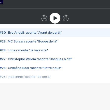
#30 : Eve Angeli raconte "Avant de partir"
#29 : MC Solaar raconte "Bouge de là"
28 : Lorie raconte "Je vais vite"
#27 : Christophe Willem raconte "Jacques a dit"
#26 : Chimène Badi raconte "Entre nous"
#25 : Indochine raconte "3e sexe"
#24 : Zaho raconte "C'est chelou"
#23 : Patrick Bruel raconte "Au café des délices"
#22 : Kyo raconte "Le chemin"