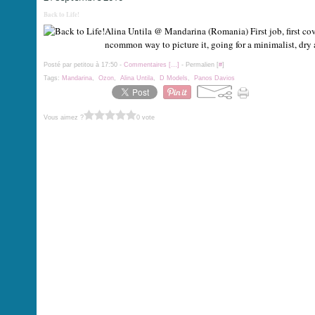
Back to Life!
Alina Untila @ Mandarina (Romania) First job, first cov
ncommon way to picture it, going for a minimalist, dry a
Posté par petitou à 17:50 -
Commentaires [
…
]
- Permalien [
#
]
Tags:
Mandarina
,
Ozon
,
Alina Untila
,
D Models
,
Panos Davios
Vous aimez ?
0 vote