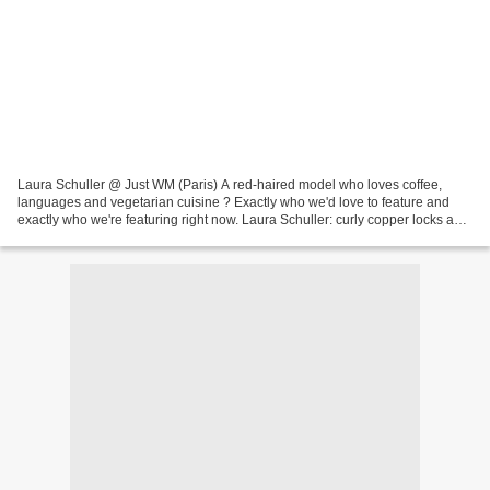
Laura Schuller @ Just WM (Paris) A red-haired model who loves coffee,
languages and vegetarian cuisine ? Exactly who we'd love to feature and
exactly who we're featuring right now. Laura Schuller: curly copper locks and
delicate freckles, a playful attitude...