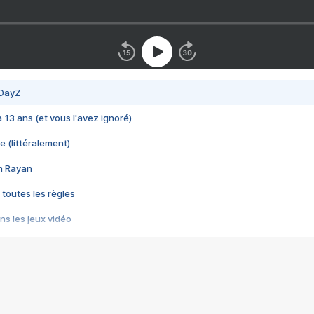
 DayZ
 a 13 ans (et vous l'avez ignoré)
e (littéralement)
im Rayan
 toutes les règles
s les jeux vidéo
us choquant de Rockstar ? - Le scandale BULLY
e plus moche de Steam
du RÊVE tourne au CAUCHEMAR