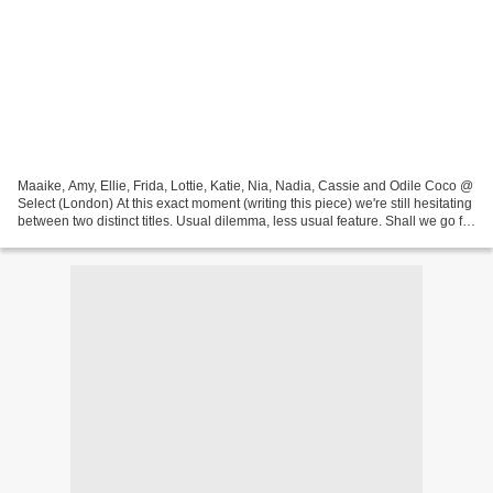
Maaike, Amy, Ellie, Frida, Lottie, Katie, Nia, Nadia, Cassie and Odile Coco @
Select (London) At this exact moment (writing this piece) we're still hesitating
between two distinct titles. Usual dilemma, less usual feature. Shall we go for
the inspiration...