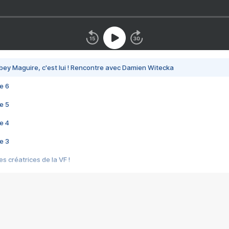
bey Maguire, c'est lui ! Rencontre avec Damien Witecka
e 6
e 5
e 4
e 3
s créatrices de la VF !
e 2
e 1
e Mektoub My Love arrive enfin ! Rencontre avec Shaïn Boumedine et Sal