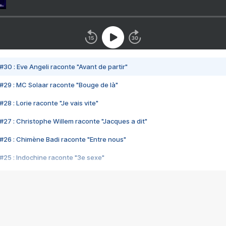
#30 : Eve Angeli raconte "Avant de partir"
#29 : MC Solaar raconte "Bouge de là"
28 : Lorie raconte "Je vais vite"
#27 : Christophe Willem raconte "Jacques a dit"
#26 : Chimène Badi raconte "Entre nous"
#25 : Indochine raconte "3e sexe"
#24 : Zaho raconte "C'est chelou"
#23 : Patrick Bruel raconte "Au café des délices"
#22 : Kyo raconte "Le chemin"