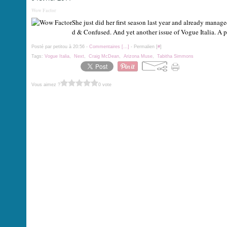
Wow Factor
She just did her first season last year and already man
d & Confused. And yet another issue of Vogue Italia. A p
Posté par petitou à 20:56 -
Commentaires [
…
]
- Permalien [
#
]
Tags:
Vogue Italia
,
Next
,
Craig McDean
,
Arizona Muse
,
Tabitha Simmons
Vous aimez ?
0 vote