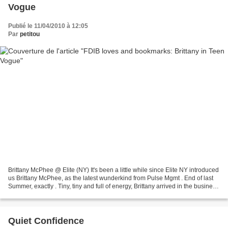
Vogue
Publié le 11/04/2010 à 12:05
Par
petitou
Brittany McPhee @ Elite (NY) It's been a little while since Elite NY introduced
us Brittany McPhee, as the latest wunderkind from Pulse Mgmt . End of last
Summer, exactly . Tiny, tiny and full of energy, Brittany arrived in the business
as a potential...
Quiet Confidence